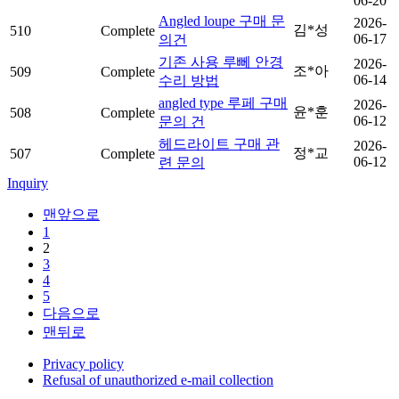
06-20
Angled loupe 구매 문
2026-
김*성
510
Complete
06-17
의건
기존 사용 루뻬 안경
2026-
조*아
509
Complete
06-14
수리 방법
angled type 루페 구매
2026-
윤*훈
508
Complete
06-12
문의 건
헤드라이트 구매 관
2026-
정*교
507
Complete
06-12
련 문의
Inquiry
맨앞으로
1
2
3
4
5
다음으로
맨뒤로
Privacy policy
Refusal of unauthorized e-mail collection