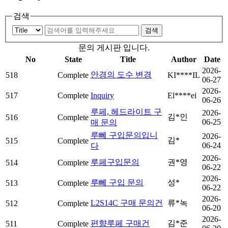
검색
문의 게시판 입니다.
No
State
Title
Author
Date
2026-
안경의 도수 변경
518
Complete
KI****IL
06-27
2026-
517
Complete
Inquiry
El****ei
06-26
루페, 헤드라이트 구
2026-
김*인
516
Complete
06-25
매 문의
루뻬 구입문의입니
2026-
김*
515
Complete
06-24
다
2026-
루페구입문의
권*영
514
Complete
06-22
2026-
루뻬 구입 문의
성*
513
Complete
06-22
2026-
L2S14C 구매 문의건
류*녹
512
Complete
06-20
2026-
편향루페 구매건
김*준
511
Complete