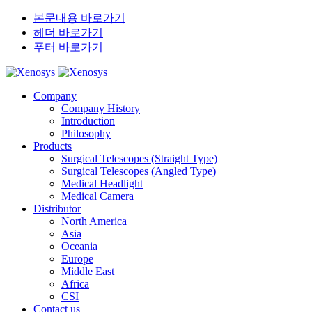
본문내용 바로가기
헤더 바로가기
푸터 바로가기
Company
Company History
Introduction
Philosophy
Products
Surgical Telescopes (Straight Type)
Surgical Telescopes (Angled Type)
Medical Headlight
Medical Camera
Distributor
North America
Asia
Oceania
Europe
Middle East
Africa
CSI
Contact us