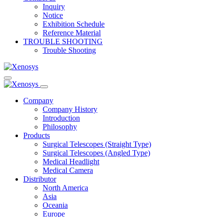
Inquiry
Notice
Exhibition Schedule
Reference Material
TROUBLE SHOOTING
Trouble Shooting
Company
Company History
Introduction
Philosophy
Products
Surgical Telescopes (Straight Type)
Surgical Telescopes (Angled Type)
Medical Headlight
Medical Camera
Distributor
North America
Asia
Oceania
Europe